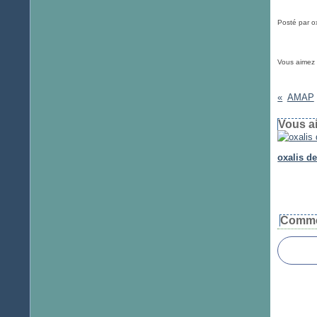
Posté par o
Vous aimez
AMAP
Vous ai
oxalis d
Comme