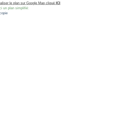
aliser le plan sur Google Map cliqué
ICI
i un plan simplifié: