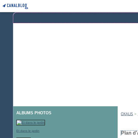
ALBUMS PHOTOS
OXALIS
>
18 mars 
Et dans le jardin
Plan d