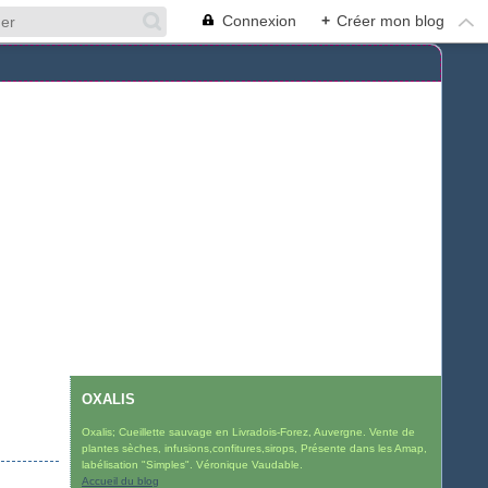
Connexion
+
Créer mon blog
OXALIS
Oxalis; Cueillette sauvage en Livradois-Forez, Auvergne. Vente de
plantes sèches, infusions,confitures,sirops, Présente dans les Amap,
labélisation "Simples". Véronique Vaudable.
Accueil du blog