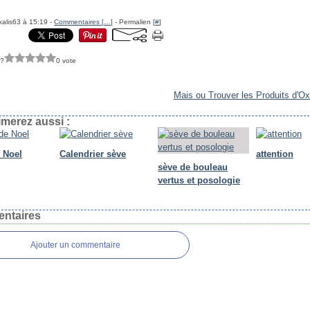
xalis63 à 15:19 -
Commentaires [
…
]
- Permalien [
#
]
 ?
0 vote
Mais ou Trouver les Produits d'Ox
merez aussi :
e Noel
Calendrier sève
attention
sève de bouleau
vertus et posologie
ntaires
Ajouter un commentaire