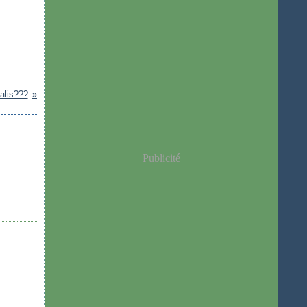
alis???
Publicité