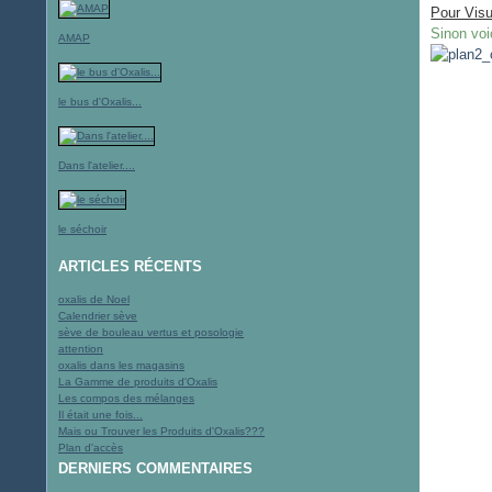
Pour Visu
Sinon voic
AMAP
le bus d'Oxalis...
Dans l'atelier....
le séchoir
ARTICLES RÉCENTS
oxalis de Noel
Calendrier sève
sève de bouleau vertus et posologie
attention
oxalis dans les magasins
La Gamme de produits d'Oxalis
Les compos des mélanges
Il était une fois...
Mais ou Trouver les Produits d'Oxalis???
Plan d'accès
DERNIERS COMMENTAIRES